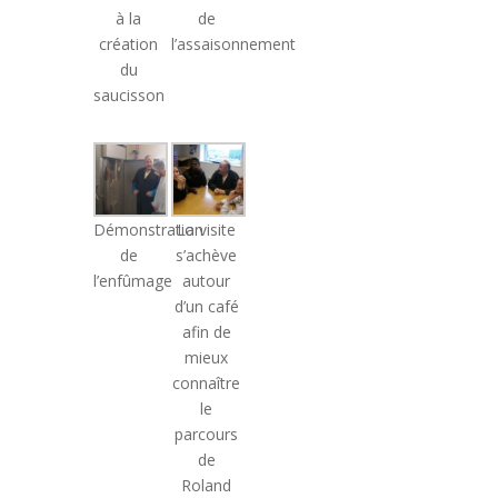
à la
de
création
l’assaisonnement
du
saucisson
Démonstration
La visite
de
s’achève
l’enfûmage
autour
d’un café
afin de
mieux
connaître
le
parcours
de
Roland