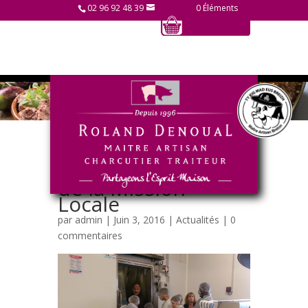
02 96 92 48 39
0 Éléments
Visite des jeunes
de la Mission
Locale
par
admin
| Juin 3, 2016 |
Actualités
|
0
commentaires