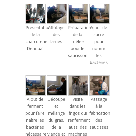
Présentation
Affûtage
Préparation
Ajout de
de la
des
de la
sucre
charcuterie
lames
mêlée
pour
Denoual
pour le
nourrir
saucisson
les
bactéries
Ajout de
Découpe
Visite
Passage
ferment
et
dans les
à la
pour faire
mélange
frigos qui
fabrication
naître les
du gras,
renferment
des
bactéries
de la
aussi des
saucisses
nécessaire
viande et
machines