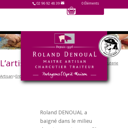
02 96 92 48 39
0 Éléments
L’artisan
Charcuterie
Roland Denoual - Maître
Artisan
>
Entreprise
>
L’artisan
Roland DENOUAL a
baigné dans le milieu