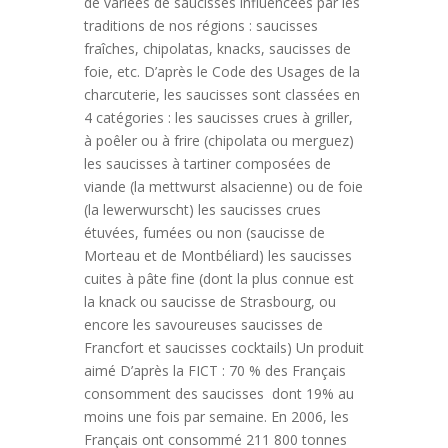
de variées de saucisses influencées par les
traditions de nos régions : saucisses
fraîches, chipolatas, knacks, saucisses de
foie, etc. D’après le Code des Usages de la
charcuterie, les saucisses sont classées en
4 catégories : les saucisses crues à griller,
à poêler ou à frire (chipolata ou merguez)
les saucisses à tartiner composées de
viande (la mettwurst alsacienne) ou de foie
(la lewerwurscht) les saucisses crues
étuvées, fumées ou non (saucisse de
Morteau et de Montbéliard) les saucisses
cuites à pâte fine (dont la plus connue est
la knack ou saucisse de Strasbourg, ou
encore les savoureuses saucisses de
Francfort et saucisses cocktails) Un produit
aimé D’après la FICT : 70 % des Français
consomment des saucisses dont 19% au
moins une fois par semaine. En 2006, les
Français ont consommé 211 800 tonnes