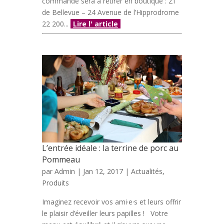
commande sera à retirer en boutique : ZI
de Bellevue – 24 Avenue de l’Hipprodrome
22 200...
Lire l' article
L’entrée idéale : la terrine de porc au
Pommeau
par
Admin
| Jan 12, 2017 |
Actualités
,
Produits
Imaginez recevoir vos ami·e·s et leurs offrir
le plaisir d’éveiller leurs papilles ! Votre