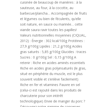
cuisinée de beaucoup de manières : à la
sauteuse, au four, à la cocotte, au
barbecue/plancha… Accompagnée de fruits
et légumes ou bien de féculents, qu’elle
soit nature, en sauce ou marinée… cette
viande saura ravir toutes les papilles!
Valeurs nutritionnelles moyennes (CIQUAL,
2012) : Énergie : 302 kcal/100g Protéines :
27,9 g/100g Lipides : 21,2 g/100g Acides
gras saturés : 5,85 g/100g Glucides : traces
Sucres : 0 g/100g Sel : 0,15 g/100g A
retenir : Riche en acides aminés essentiels
Riche en acides gras polyinsaturés (le gras,
situé en périphérie du muscle, est le plus
souvent visible et s’enlève facilement)
Riche en fer et vitamines Pauvre en sel
(celui-ci est rajouté dans les produits de
charcuterie pour son intérêt
technologique) Envie de manger du porc ?
Découvrez notre gamme de conserves