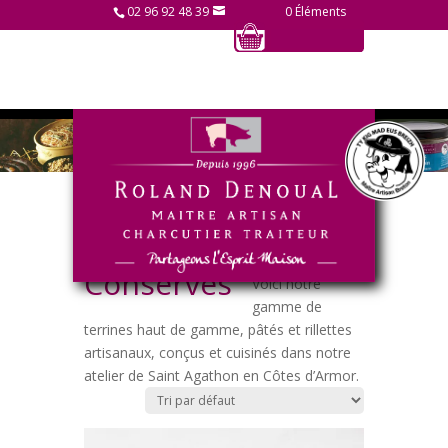
02 96 92 48 39
0 Éléments
Accueil
/ Conserves
Conserves
Voici notre
gamme de
terrines haut de gamme, pâtés et rillettes
artisanaux, conçus et cuisinés dans notre
atelier de Saint Agathon en Côtes d’Armor.