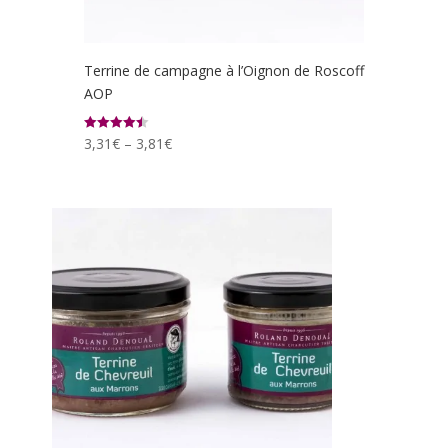
Terrine de campagne à l’Oignon de Roscoff
AOP
3,31
€
–
3,81
€
Note
4.50
sur 5