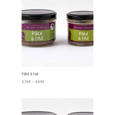
Pâté à l’ail
3,50
€
–
4,69
€