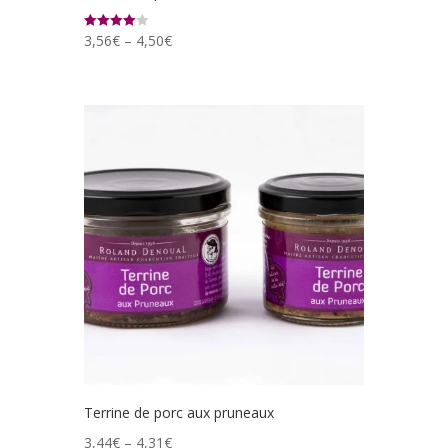
3,56
€
–
4,50
€
Note
4.00
sur 5
Terrine de porc aux pruneaux
3,44
€
–
4,31
€