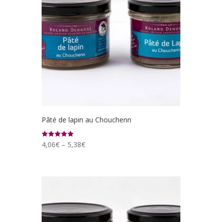
Pâté de lapin au Chouchenn
4,06
€
–
5,38
€
Note
5.00
sur 5