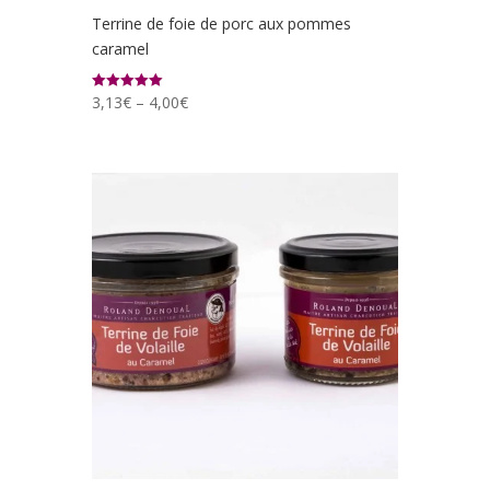
Terrine de foie de porc aux pommes
caramel
3,13
€
–
4,00
€
Note
5.00
sur 5