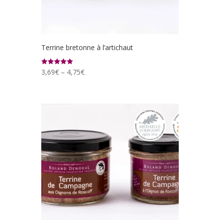
Terrine bretonne à l’artichaut
3,69
€
–
4,75
€
Note
5.00
sur 5