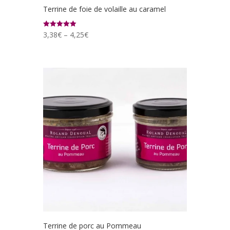
Terrine de foie de volaille au caramel
3,38
€
–
4,25
€
Note
5.00
sur 5
Terrine de porc au Pommeau