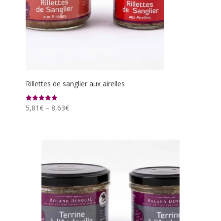
Rillettes de sanglier aux airelles
5,81
€
–
8,63
€
Note
5.00
sur 5