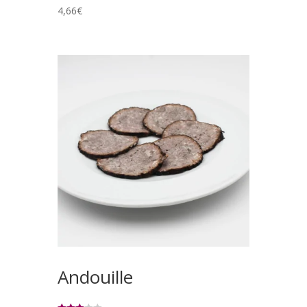
4,66
€
Andouille