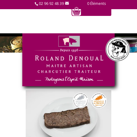
02 96 92 48 39
0 Éléments
Accueil
/
Charcuterie cuite
/ Pâté de campagne
supérieur