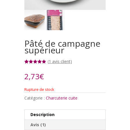
Pâté de campagne
supérieur
(
1
avis client)
Noté
1
5.00
sur 5
2,73
€
basé sur
notation
client
Rupture de stock
Catégorie :
Charcuterie cuite
Description
Avis (1)