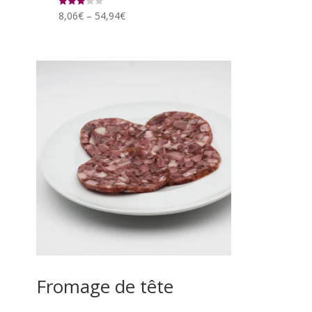
8,06
€
–
54,94
€
Note
3.00
sur 5
Fromage de tête