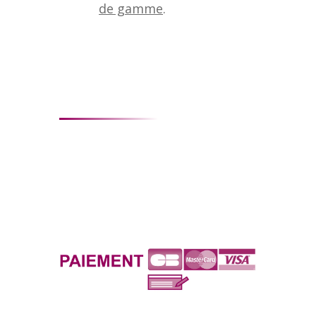
de gamme
.