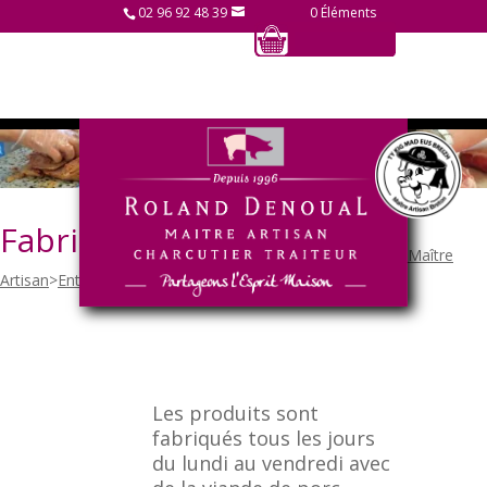
02 96 92 48 39
0 Éléments
Fabrication
Charcuterie Roland Denoual - Maître
Artisan
>
Entreprise
>
Fabrication
Les produits sont
fabriqués tous les jours
du lundi au vendredi avec