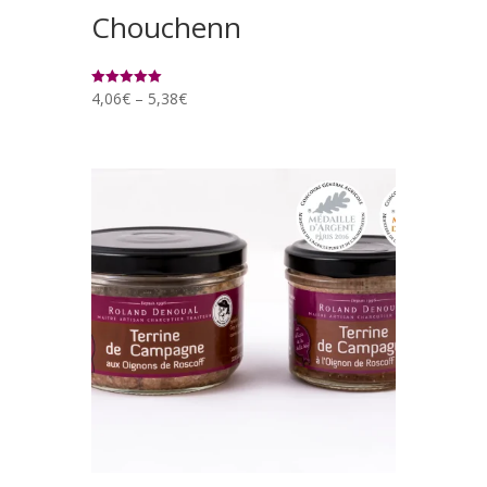
Chouchenn
4,06
€
–
5,38
€
Rated
5.00
out of 5