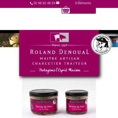
02 96 92 48 39
0 Éléments
Home
/
Conserves
/ Terrine de porc au
Pommeau