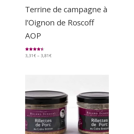
Terrine de campagne à
l’Oignon de Roscoff
AOP
3,31
€
–
3,81
€
Rated
4.50
out of 5