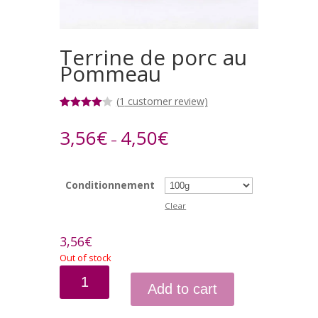
Terrine de porc au
Pommeau
(
1
customer review)
Rated
1
4.00
out
3,56
€
4,50
€
–
of 5
based on
customer
rating
Conditionnement
Clear
3,56
€
Out of stock
Terrine
Add to cart
de
porc