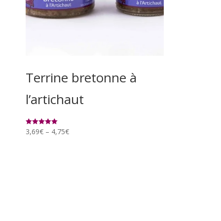
Terrine bretonne à
l’artichaut
3,69
€
–
4,75
€
Rated
5.00
out of 5