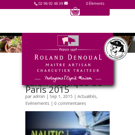
02 96 92 48 39
0 Éléments
Nos conserves au
salon nautique de
Paris 2015
par
admin
| Sep 1, 2015 |
Actualités
,
Evénements
|
0 commentaires